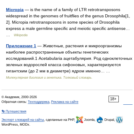
Micropia
— is the name of a family of LTR retrotransposons
widespread in the genomes of fruitflies of the genus Drosophila[1,
2]. Micropia retrotransposons in some species of Drosophila
express a male germline specific and meiotic specific antisense…
…
Wikipedia
Приложение 1
— Животные, растения и микроорганизмы
наиболее распространенные объекты генетических
исследований.1 Acetabularia ацетабулярия. Pод одноклеточных
зеленых водорослей класса сифоновых, характеризуются
гигантским (до 2 мм в диаметре) ядром именно… …
Молекулярная биология и генетика. Толковый словарь.
© Академик, 2000-2026
18+
Обратная связь:
Техподдержка
,
Реклама на сайте
👣 Путешествия
Экспорт словарей на сайты
, сделанные на PHP,
Joomla,
Drupal,
WordPress, MODx.