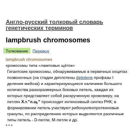
Англо-русский толковый словарь
генетических терминов
lampbrush chromosomes
Толкование
Перевод
lampbrush chromosomes
хромосомы типа «ламповых щёток»
Гигантские хромосомы, обнаруживаемые в первичных ооцитах
позвоночных (на стадии диплотены
diplotene
профазы I
деления мейоза) и характеризующиеся наличием большого
количества разноразмерных боковых петель, каждая из
которых представляет собой раскрученную хромомеру, на
петлях
Х.т."л.щ."
происходит интенсивный синтез РНК; в
формировании петель участвуют рибонуклеопротеиновые
гранулы, по распределению которых выделяются различные
типы петель - D-петли, М-петли и др.
* * *