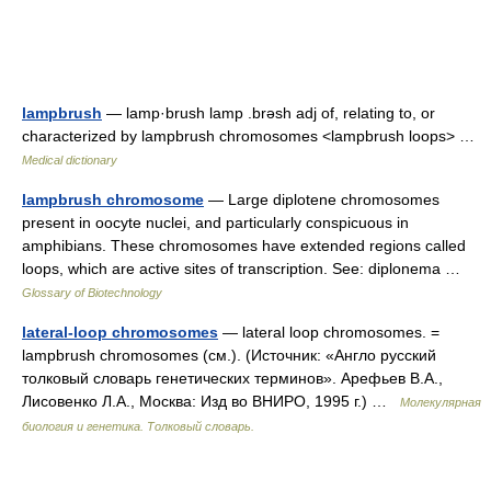
lampbrush
— lamp·brush lamp .brəsh adj of, relating to, or
characterized by lampbrush chromosomes <lampbrush loops> …
Medical dictionary
lampbrush chromosome
— Large diplotene chromosomes
present in oocyte nuclei, and particularly conspicuous in
amphibians. These chromosomes have extended regions called
loops, which are active sites of transcription. See: diplonema …
Glossary of Biotechnology
lateral-loop chromosomes
— lateral loop chromosomes. =
lampbrush chromosomes (см.). (Источник: «Англо русский
толковый словарь генетических терминов». Арефьев В.А.,
Лисовенко Л.А., Москва: Изд во ВНИРО, 1995 г.) …
Молекулярная
биология и генетика. Толковый словарь.