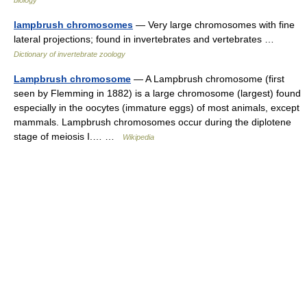
biology
lampbrush chromosomes
— Very large chromosomes with fine
lateral projections; found in invertebrates and vertebrates …
Dictionary of invertebrate zoology
Lampbrush chromosome
— A Lampbrush chromosome (first
seen by Flemming in 1882) is a large chromosome (largest) found
especially in the oocytes (immature eggs) of most animals, except
mammals. Lampbrush chromosomes occur during the diplotene
stage of meiosis I.… …
Wikipedia