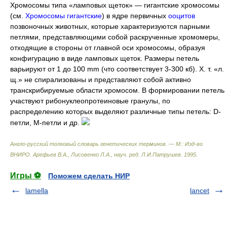
Хромосомы типа «ламповых щеток» — гигантские хромосомы
(см.
Хромосомы гигантские
) в ядре первичных
ооцитов
позвоночных животных, которые характеризуются парными
петлями, представляющими собой раскрученные хромомеры,
отходящие в стороны от главной оси хромосомы, образуя
конфигурацию в виде ламповых щеток. Размеры петель
варьируют от 1 до 100 mm (что соответствует 3-300 кб). Х. т. «л.
щ.» не спирализованы и представляют собой активно
транскрибируемые области хромосом. В формировании петель
участвуют рибонуклеопротеиновые гранулы, по
распределению которых выделяют различные типы петель: D-
петли, M-петли и др.
Англо-русский толковый словарь генетических терминов. — М.: Изд-во
ВНИРО
.
Арефьев В.А., Лисовенко Л.А., науч. ред. Л.И.Патрушев
.
1995
.
Игры ⚽
Поможем сделать НИР
lamella
lancet